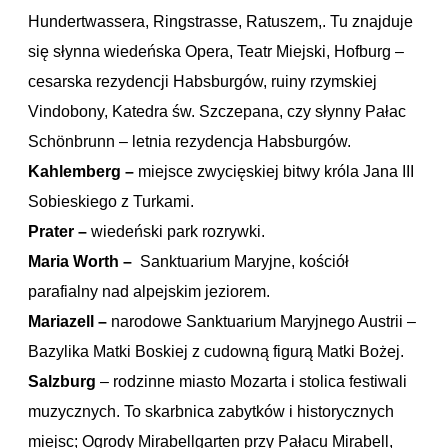
Hundertwassera, Ringstrasse, Ratuszem,. Tu znajduje
się słynna wiedeńska Opera, Teatr Miejski, Hofburg –
cesarska rezydencji Habsburgów, ruiny rzymskiej
Vindobony, Katedra św. Szczepana, czy słynny Pałac
Schönbrunn – letnia rezydencja Habsburgów.
Kahlemberg –
miejsce zwycięskiej bitwy króla Jana III
Sobieskiego z Turkami.
Prater –
wiedeński park rozrywki.
Maria Worth –
Sanktuarium Maryjne, kościół
parafialny nad alpejskim jeziorem.
Mariazell –
narodowe Sanktuarium Maryjnego Austrii –
Bazylika Matki Boskiej z cudowną figurą Matki Bożej.
Salzburg
– rodzinne miasto Mozarta i stolica festiwali
muzycznych. To skarbnica zabytków i historycznych
miejsc; Ogrody Mirabellgarten przy Pałacu Mirabell,